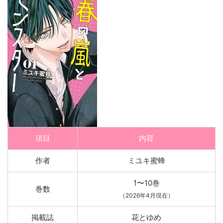
項目
内容
作者
ミユキ蜜蜂
1〜10巻
巻数
（2026年4月現在）
掲載誌
花とゆめ