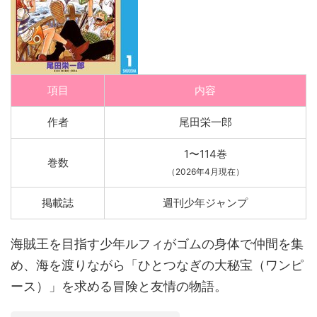
項目
内容
作者
尾田栄一郎
1〜114巻
巻数
（2026年4月現在）
掲載誌
週刊少年ジャンプ
海賊王を目指す少年ルフィがゴムの身体で仲間を集
め、海を渡りながら「ひとつなぎの大秘宝（ワンピ
ース）」を求める冒険と友情の物語。