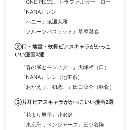
『ONE PIECE』トラファルガー・ロー
『NANA』レン
『ハニー』鬼瀬大雅
『フルーツバスケット』草摩潑春
②口・地雷・軟骨ピアスキャラがかっこ
いい漫画3選
『春の嵐とモンスター』天峰栢（口）
『NANA』シン（地雷系）
『おかえり、初恋。』田口涼介（軟骨）
③片耳ピアスキャラがかっこいい漫画2選
『花より男子』花沢類
『東京卍リベンジャーズ』三ツ谷隆