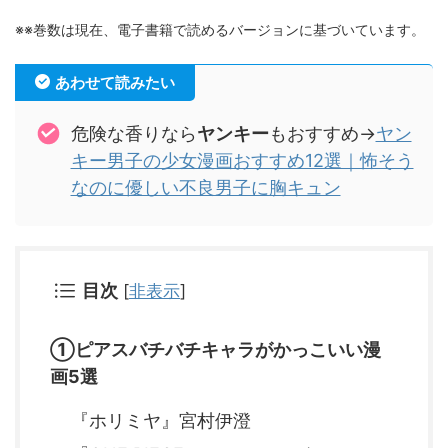
※※巻数は現在、電子書籍で読めるバージョンに基づいています。
あわせて読みたい
危険な香りなら
ヤンキー
もおすすめ→
ヤン
キー男子の少女漫画おすすめ12選｜怖そう
なのに優しい不良男子に胸キュン
目次
[
非表示
]
①ピアスバチバチキャラがかっこいい漫
画5選
『ホリミヤ』宮村伊澄