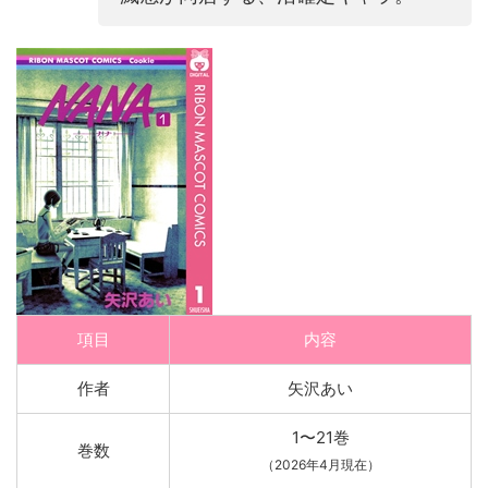
項目
内容
作者
矢沢あい
1〜21巻
巻数
（2026年4月現在）