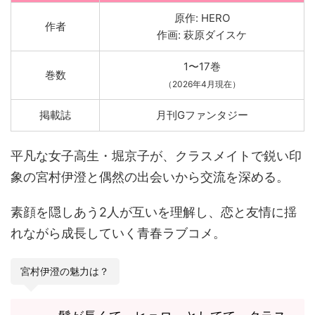
原作: HERO
作者
作画: 萩原ダイスケ
1〜17巻
巻数
（2026年4月現在）
掲載誌
月刊Gファンタジー
平凡な女子高生・堀京子が、クラスメイトで鋭い印
象の宮村伊澄と偶然の出会いから交流を深める。
素顔を隠しあう2人が互いを理解し、恋と友情に揺
れながら成長していく青春ラブコメ。
宮村伊澄の魅力は？