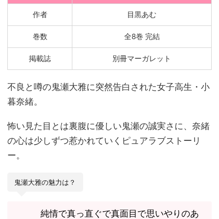
作者
目黒あむ
巻数
全8巻 完結
掲載誌
別冊マーガレット
不良と噂の鬼瀬大雅に突然告白された女子高生・小
暮奈緒。
怖い見た目とは裏腹に優しい鬼瀬の誠実さに、奈緒
の心は少しずつ惹かれていくピュアラブストーリ
ー。
鬼瀬大雅の魅力は？
純情で真っ直ぐで真面目で思いやりのあ