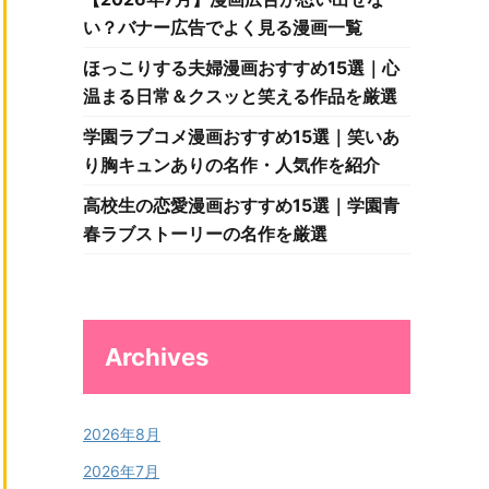
い？バナー広告でよく見る漫画一覧
ほっこりする夫婦漫画おすすめ15選｜心
温まる日常＆クスッと笑える作品を厳選
学園ラブコメ漫画おすすめ15選｜笑いあ
り胸キュンありの名作・人気作を紹介
高校生の恋愛漫画おすすめ15選｜学園青
春ラブストーリーの名作を厳選
Archives
2026年8月
2026年7月