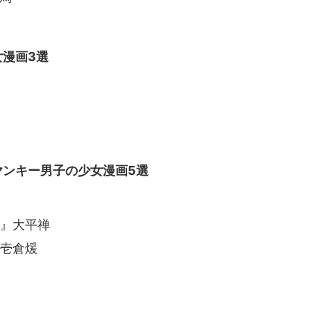
漫画3選
ンキー男子の少女漫画5選
』大平禅
壱倉煖