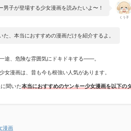
ー男子が登場する少女漫画を読みたいよ〜！
くう子
聞いた、本当におすすめの漫画だけを紹介するよ。
一途、危険な雰囲気にドキドキする——。
少女漫画は、昔も今も根強い人気があります。
人に聞いた
本当におすすめのヤンキー少女漫画を以下の
女漫画