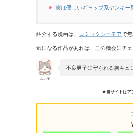
実は優しいギャップ系ヤンキ
紹介する漫画は、
コミックシーモア
で無
気になる作品があれば、この機会にチェ
不良男子に守られる胸キュ
みい子
★当サイトはア