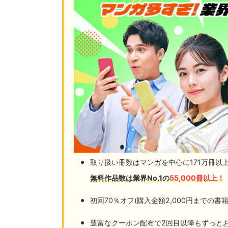
取り扱い冊数はマンガを中心に171万冊以上
無料作品数は業界No.1の
55,000冊以上！
初回70％オフ(購入金額2,000円までの書
豊富なクーポン配布で2回目以降もずっと