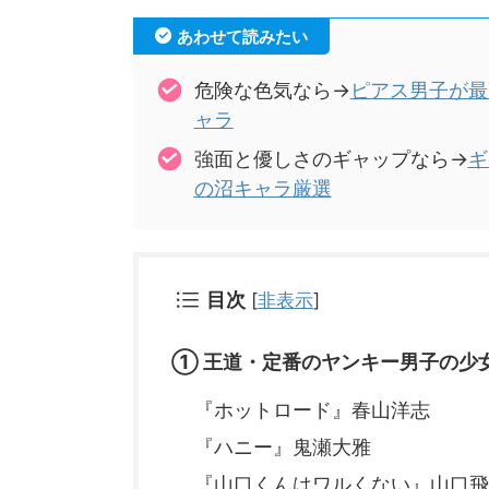
あわせて読みたい
危険な色気なら→
ピアス男子が最
ャラ
強面と優しさのギャップなら→
ギ
の沼キャラ厳選
目次
[
非表示
]
① 王道・定番のヤンキー男子の少
『ホットロード』春山洋志
『ハニー』鬼瀬大雅
『山口くんはワルくない』山口飛