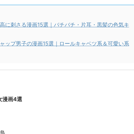
高に刺さる漫画15選｜バチバチ・片耳・黒髪の色気キ
ャップ男子の漫画15選｜ロールキャベツ系＆可愛い系
女漫画4選
鳥