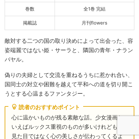
巻数
全1巻 完結
掲載誌
月刊flowers
敵対する二つの国の取り決めによって出会った、容
姿端麗ではない姫・サーラと、隣国の青年・ナラン
バヤル。
偽りの夫婦として交流を重ねるうちに惹かれ合い、
国同士の対立や困難を越えて平和への道を切り開こ
うとする心温まるファンタジー。
読者のおすすめポイント
心に温かいものが残る素敵な話。少女漫画と
いえばルックス重視のものが多いけれども、
見た目ではなく心の美しさが伝わってくるよ