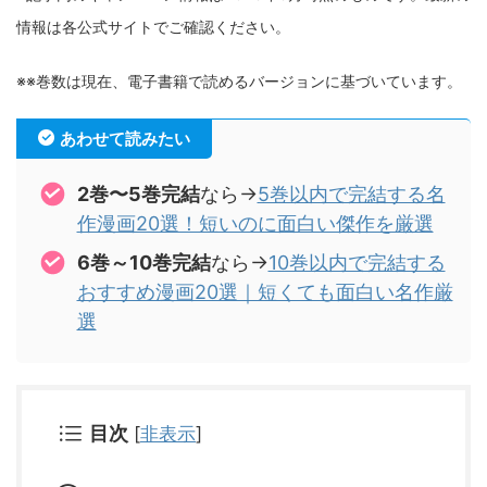
情報は各公式サイトでご確認ください。
※※巻数は現在、電子書籍で読めるバージョンに基づいています。
あわせて読みたい
2巻〜5巻完結
なら→
5巻以内で完結する名
作漫画20選！短いのに面白い傑作を厳選
6巻～10巻完結
なら→
10巻以内で完結する
おすすめ漫画20選｜短くても面白い名作厳
選
目次
[
非表示
]