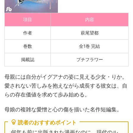
項目
内容
作者
萩尾望都
巻数
全1巻 完結
掲載誌
プチフラワー
母親には自分がイグアナの姿に見える少女・りか。
愛されない苦しみを抱えながら成長する彼女は、自
らの存在価値を求めて歩み始める。
母娘の複雑な愛憎と心の傷を描いた名作短編集。
読者のおすすめポイント
何年も前に出版された漫画なのに、現代のル