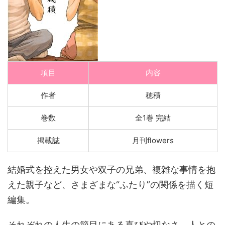
項目
内容
作者
穂積
巻数
全1巻 完結
掲載誌
月刊flowers
結婚式を控えた男女や双子の兄弟、複雑な事情を抱
えた親子など、さまざまな“ふたり”の関係を描く短
編集。
それぞれの人生の節目にある喜びや切なさ、人との