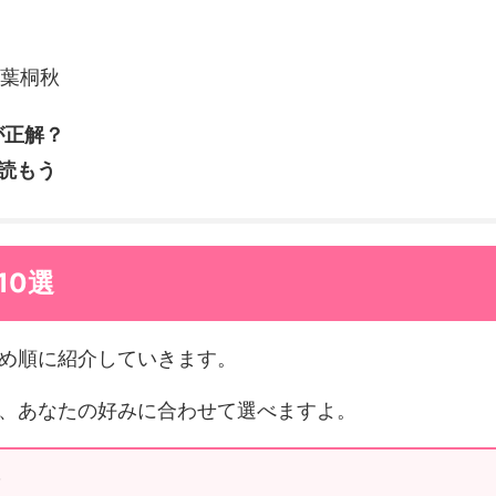
葉桐秋
が正解？
読もう
10選
め順に紹介していきます。
、あなたの好みに合わせて選べますよ。