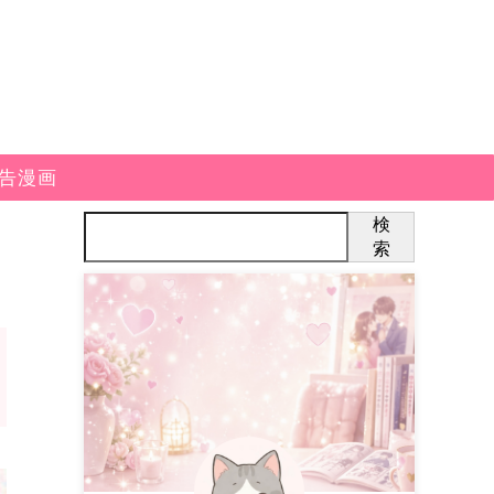
告漫画
検
索