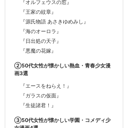
『オルフェウスの窓』
『王家の紋章』
『源氏物語 あさきゆめみし』
『海のオーロラ』
『日出処の天子』
『悪魔の花嫁』
②50代女性が懐かしい熱血・青春少女漫
画3選
『エースをねらえ！』
『ガラスの仮面』
『生徒諸君！』
③50代女性が懐かしい学園・コメディ少
女漫画4選