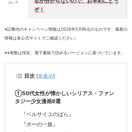
るか分からないので、お早めにどう
みい子
ぞ！
※記事内のキャンペーン情報は2026年5月時点のものです。最新の
情報は各公式サイトでご確認ください。
※※巻数は現在、電子書籍で読めるバージョンに基づいています。
目次
[
非表示
]
①50代女性が懐かしいシリアス・ファン
タジー少女漫画8選
『ベルサイユのばら』
『ポーの一族』