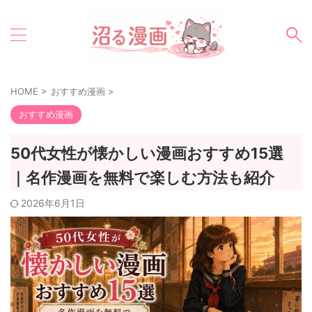
HOME
>
おすすめ漫画
>
おすすめ漫画
50代女性が懐かしい漫画おすすめ15選
｜名作漫画を無料で楽しむ方法も紹介
2026年6月1日