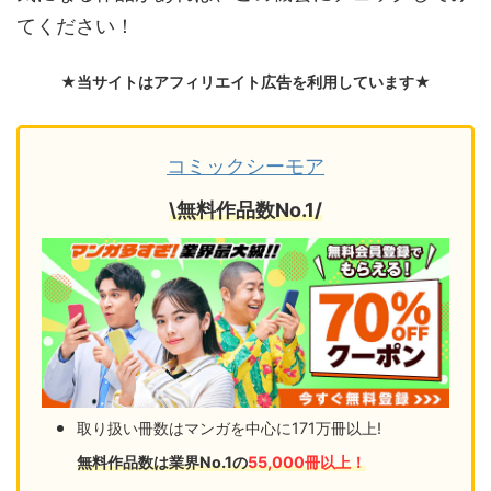
てください！
★当サイトはアフィリエイト広告を利用しています★
コミックシーモア
\無料作品数No.1/
取り扱い冊数はマンガを中心に171万冊以上!
無料作品数は業界No.1の
55,000冊以上！