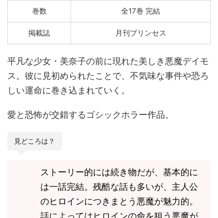
弱さなどがリアルに描かれていて本当に
面白いです。読んでいて苦しいシーンも
多いのですが、久しぶりに一気読みして
しまいました。少女漫画の枠を超えた傑
作だと思います。
日出処の天子を無料で試し読みする
『悪魔の花嫁』
人間の業と因果を描くダークオカル
ティックストーリー。