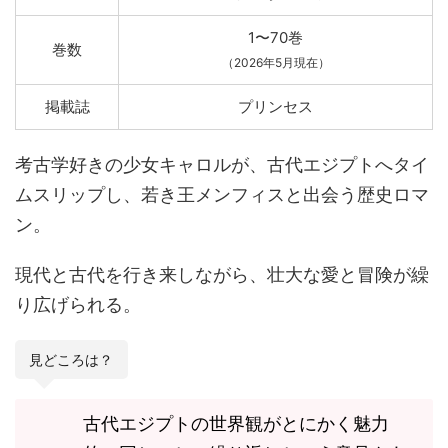
1〜70巻
巻数
（2026年5月現在）
掲載誌
プリンセス
考古学好きの少女キャロルが、古代エジプトへタイ
ムスリップし、若き王メンフィスと出会う歴史ロマ
ン。
現代と古代を行き来しながら、壮大な愛と冒険が繰
り広げられる。
見どころは？
古代エジプトの世界観がとにかく魅力