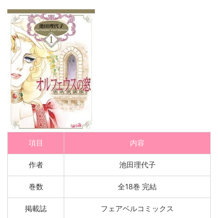
項目
内容
作者
池田理代子
巻数
全18巻 完結
掲載誌
フェアベルコミックス