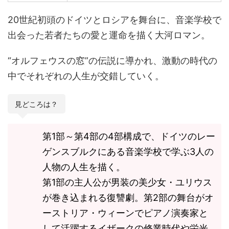
20世紀初頭のドイツとロシアを舞台に、音楽学校で
出会った若者たちの愛と運命を描く大河ロマン。
“オルフェウスの窓”の伝説に導かれ、激動の時代の
中でそれぞれの人生が交錯していく。
見どころは？
第1部～第4部の4部構成で、ドイツのレー
ゲンスブルクにある音楽学校で学ぶ3人の
人物の人生を描く。
第1部の主人公が男装の美少女・ユリウス
が巻き込まれる復讐劇。第2部の舞台がオ
ーストリア・ウィーンでピアノ演奏家と
して活躍するイザークの修業時代や栄光