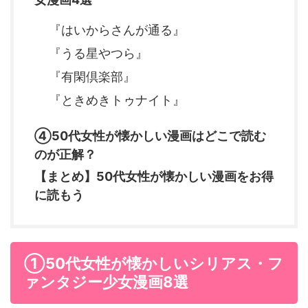
『はいからさんが通る』
『うる星やつら』
『有閑倶楽部』
『ときめきトゥナイト』
④50代女性が懐かしい漫画はどこで読む
のが正解？
【まとめ】50代女性が懐かしい漫画をお得
に読もう
①50代女性が懐かしいシリアス・フ
ァンタジー少女漫画8選