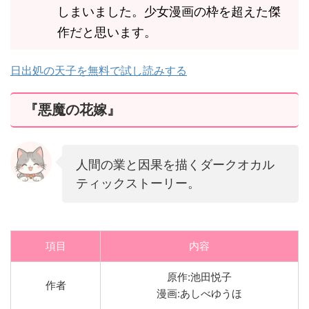
作者
山岸凉子
巻数
全7巻 完結
掲載誌
KADOKAWA
飛鳥時代を舞台に、天才的な知性と不思議な力を持
つ厩戸王子（聖徳太子）と、蘇我毛人との複雑な関
係を描く歴史ドラマ。
権力争いや秘めた想いが交錯する名作。
見どころは？
歴史漫画なのに堅苦しさはなく、厩戸王
子のミステリアスな美しさ、愛憎、人の