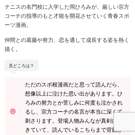
う。
悪魔の花嫁を無料で試し読みする
②50代女性が懐かしい熱血・青春少
女漫画3選
ひたむきな努力や情熱、ぶつかり合いの中で成長し
ていく少女たちの姿は、読んでいても胸が熱くなり
ますよね。
ここでは、青春ならではのきらめきが眩しい作品を
集めました。
『エースをねらえ！』