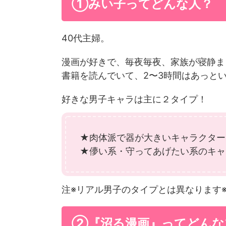
①みい子ってどんな人？
40代主婦。
漫画が好きで、毎夜毎夜、家族が寝静ま
書籍を読んでいて、2〜3時間はあっと
好きな男子キャラは主に２タイプ！
★肉体派で器が大きいキャラクター
★儚い系・守ってあげたい系のキャ
注※リアル男子のタイプとは異なります
②『沼る漫画』ってどんな