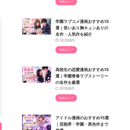
作品タイプ
学園ラブコメ漫画おすすめ15
選｜笑いあり胸キュンありの
名作・人気作を紹介
2026/8/5
作品タイプ
高校生の恋愛漫画おすすめ15
選｜学園青春ラブストーリー
の名作を厳選
2026/8/5
作品タイプ
アイドル漫画のおすすめ15選
｜芸能界・学園・異色作まで