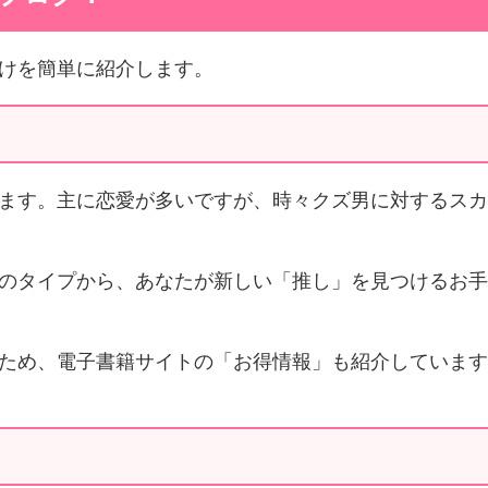
けを簡単に紹介します。
ます。主に恋愛が多いですが、時々クズ男に対するスカ
のタイプから、あなたが新しい「推し」を見つけるお手
ため、電子書籍サイトの「お得情報」も紹介しています