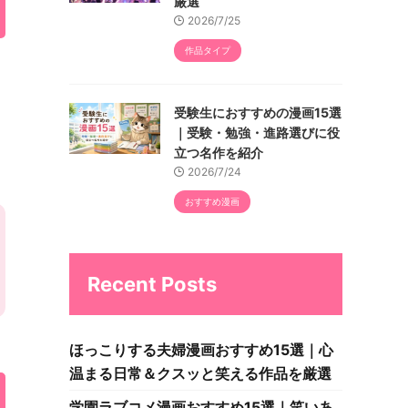
厳選
2026/7/25
作品タイプ
受験生におすすめの漫画15選
｜受験・勉強・進路選びに役
立つ名作を紹介
2026/7/24
おすすめ漫画
Recent Posts
！
ほっこりする夫婦漫画おすすめ15選｜心
温まる日常＆クスッと笑える作品を厳選
学園ラブコメ漫画おすすめ15選｜笑いあ