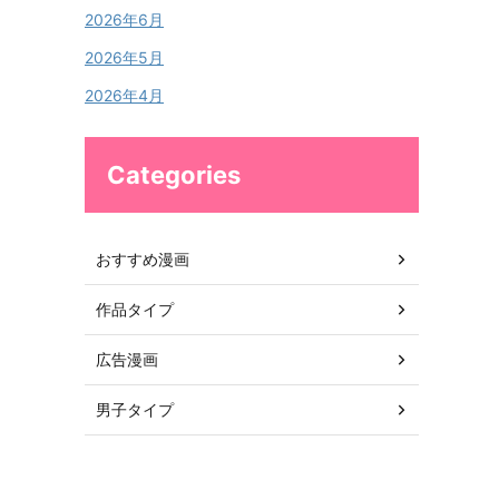
2026年6月
2026年5月
2026年4月
Categories
おすすめ漫画
作品タイプ
広告漫画
男子タイプ