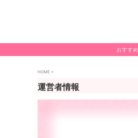
おすす
HOME
>
運営者情報