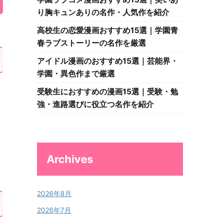
り胸キュンありの名作・人気作を紹介
高校生の恋愛漫画おすすめ15選｜学園青
春ラブストーリーの名作を厳選
アイドル漫画のおすすめ15選｜芸能界・
学園・異色作まで厳選
受験生におすすめの漫画15選｜受験・勉
強・進路選びに役立つ名作を紹介
Archives
2026年8月
2026年7月