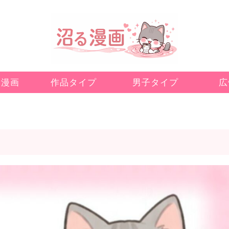
め漫画
作品タイプ
男子タイプ
広