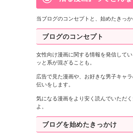
当ブログのコンセプトと、始めたきっか
ブログのコンセプト
女性向け漫画に関する情報を発信してい
ッと系が混ざることも。
広告で見た漫画や、お好きな男子キャラ
伝いをします。
気になる漫画をより安く読んでいただく
よ。
ブログを始めたきっかけ