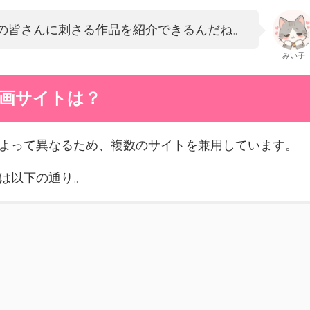
の皆さんに刺さる作品を紹介できるんだね。
みい子
画サイトは？
よって異なるため、複数のサイトを兼用しています。
は以下の通り。