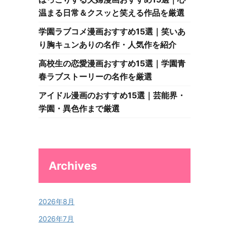
温まる日常＆クスッと笑える作品を厳選
学園ラブコメ漫画おすすめ15選｜笑いあ
り胸キュンありの名作・人気作を紹介
高校生の恋愛漫画おすすめ15選｜学園青
春ラブストーリーの名作を厳選
アイドル漫画のおすすめ15選｜芸能界・
学園・異色作まで厳選
Archives
2026年8月
2026年7月