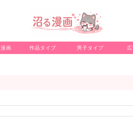
め漫画
作品タイプ
男子タイプ
広