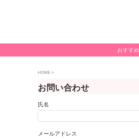
おすす
HOME
>
お問い合わせ
氏名
メールアドレス